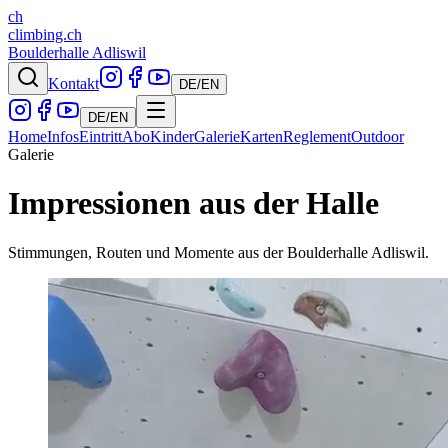
ch
climbing.ch
Boulderhalle Adliswil
Kontakt
DE
/
EN
DE
/
EN
Home
Infos
Eintritt
Abo
Kinder
Galerie
Karten
Reglement
Outdoor
Galerie
Impressionen aus der Halle
Stimmungen, Routen und Momente aus der Boulderhalle Adliswil.