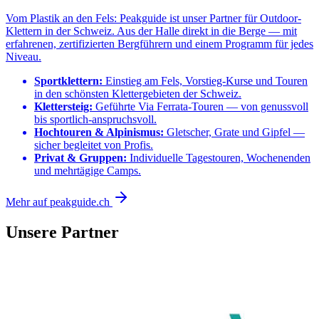
Vom Plastik an den Fels: Peakguide ist unser Partner für Outdoor-
Klettern in der Schweiz. Aus der Halle direkt in die Berge — mit
erfahrenen, zertifizierten Bergführern und einem Programm für jedes
Niveau.
Sportklettern:
Einstieg am Fels, Vorstieg-Kurse und Touren
in den schönsten Klettergebieten der Schweiz.
Klettersteig:
Geführte Via Ferrata-Touren — von genussvoll
bis sportlich-anspruchsvoll.
Hochtouren & Alpinismus:
Gletscher, Grate und Gipfel —
sicher begleitet von Profis.
Privat & Gruppen:
Individuelle Tagestouren, Wochenenden
und mehrtägige Camps.
Mehr auf peakguide.ch
Unsere Partner