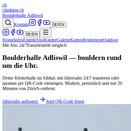
ch
climbing.ch
Boulderhalle Adliswil
Kontakt
DE
/
EN
DE
/
EN
Home
Infos
Eintritt
Abo
Kinder
Galerie
Karten
Reglement
Outdoor
Mit Abo 24/7
Einzeleintritt möglich
Boulderhalle Adliswil — bouldern rund
um die Uhr.
Deine Kletterhalle im Sihltal: mit Jahresabo 24/7 trainieren oder
spontan per QR-Code einsteigen. Modern, persönlich und nur 20
Minuten von Zürich entfernt.
Jahresabo anfragen
Jetzt QR-Code lösen